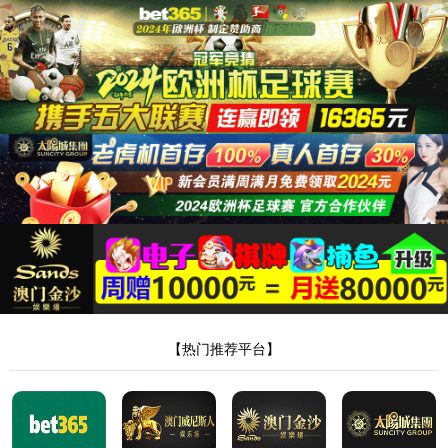
新葡萄AMG官方网站
振东
PP-R给水系列
市政给排水管道系列
PP-R快接系列
CU-PPR铜塑复合系列
PP农业灌溉系列
HDPE同层排水系列
PE-RT地暖系列