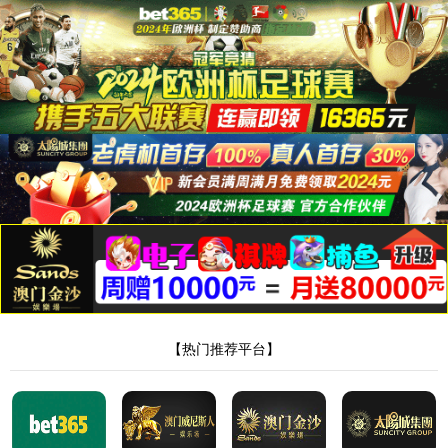
新葡萄AMG官方网站
振东
PP-R给水系列
市政给排水管道系列
PP-R快接系列
CU-PPR铜塑复合系列
PP农业灌溉系列
HDPE同层排水系列
PE-RT地暖系列
PP-R白色系列